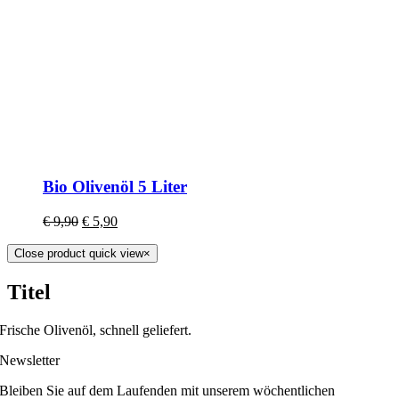
Bio Olivenöl 5 Liter
€
9,90
€
5,90
Close product quick view
×
Titel
Frische Olivenöl, schnell geliefert.
Newsletter
Bleiben Sie auf dem Laufenden mit unserem wöchentlichen