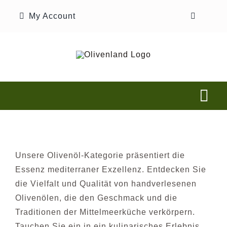
Zum
My Account
Inhalt
springen
Tog
Nav
Home
Unsere Olivenöl-Kategorie präsentiert die
Unsere Geschichte
Essenz mediterraner Exzellenz. Entdecken Sie
die Vielfalt und Qualität von handverlesenen
Shop
Olivenölen, die den Geschmack und die
Traditionen der Mittelmeerküche verkörpern.
Tauchen Sie ein in ein kulinarisches Erlebnis,
Olivenplantage