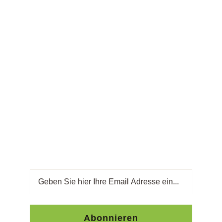
Frische Olivenöl, schnell geliefert.
Newsletter
Bleiben Sie auf dem Laufenden mit unserem
wöchentlichen Newsletter. Erhalten Sie
exklusive Angebote, kulinarische Neuheiten und
Rezeptideen direkt in Ihr Postfach. Ihre
Zufriedenheit ist unsere Priorität.
Abonnieren