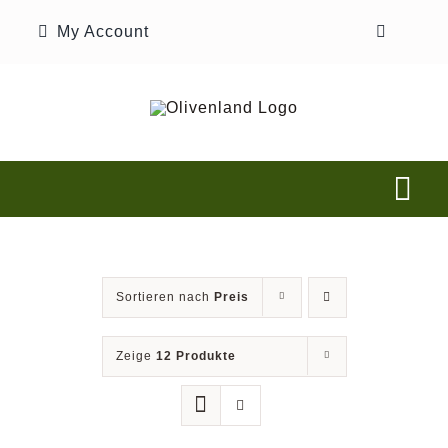
Zum
My Account
Inhalt
springen
Tog
Nav
Home
Sortieren nach
Preis
Unsere Geschichte
Zeige
12 Produkte
Shop
Olivenplantage